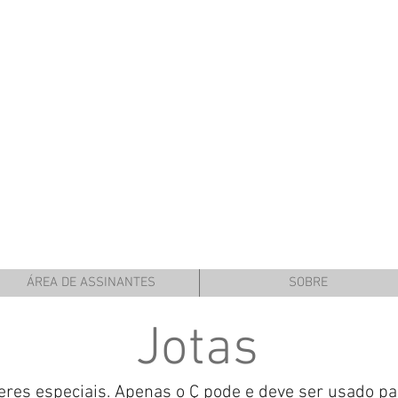
ÁREA DE ASSINANTES
SOBRE
Jotas
cteres especiais. Apenas o Ç pode e deve ser usado p